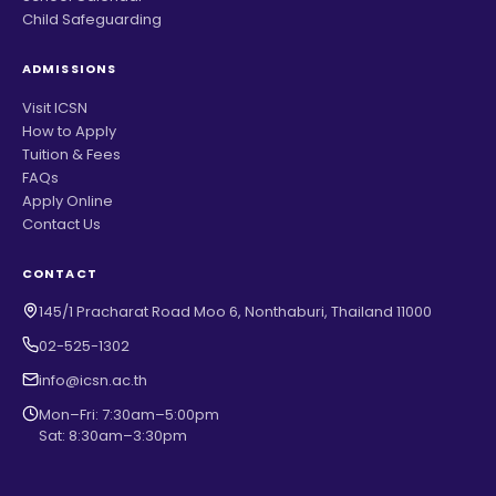
Child Safeguarding
ADMISSIONS
Visit ICSN
How to Apply
Tuition & Fees
FAQs
Apply Online
Contact Us
CONTACT
145/1 Pracharat Road Moo 6, Nonthaburi, Thailand 11000
02-525-1302
info@icsn.ac.th
Mon–Fri: 7:30am–5:00pm
Sat: 8:30am–3:30pm